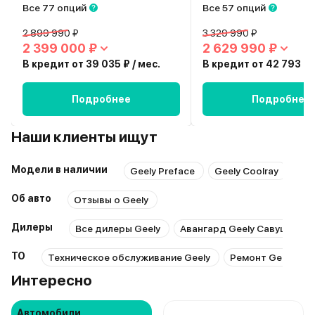
Все 77 опций
Все 57 опций
2 899 990 ₽
3 329 990 ₽
2 399 000 ₽
2 629 990 ₽
В кредит от 39 035 ₽ / мес.
В кредит от 42 793 ₽ /
Подробнее
Подробнее
Наши клиенты ищут
Модели в наличии
Geely Preface
Geely Coolray
Gee
Об авто
Отзывы о Geely
Дилеры
Все дилеры Geely
Авангард Geely Савушкина
ТО
Техническое обслуживание Geely
Ремонт Geely
Интересно
Автомобили