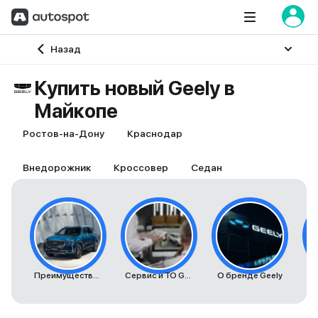
Главная
Назад
Купить новый Geely в
Майкопе
Ростов-на-Дону
Краснодар
Внедорожник
Кроссовер
Седан
Преимущества автомобилей Geely
Сервис и ТО Geely
О бренде Geely
К