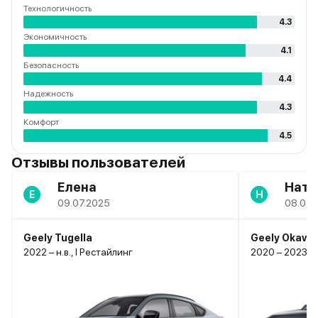
Технологичность
4.3
Экономичность
4.1
Безопасность
4.4
Надежность
4.3
Комфорт
4.5
Отзывы пользователей
Елена
Ната
Е
Н
09.07.2025
08.07.
Geely Tugella
Geely Okava
2022 – н.в., I Рестайлинг
2020 – 2023, I