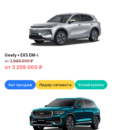
Geely • EX5 EM-i
от
3 969 990 ₽
от
3 259 000 ₽
Хит продаж
Лидер сегмента
Успей купить