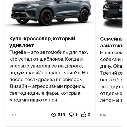
Купе-кроссовер, который
Семейный 
удивляет
азиатски
Tugella – это автомобиль для тех,
Наша семья
кто устал от шаблонов. Когда я
собака и б
впервые увидела её на дороге,
дачу. Okav
подумала: «Инопланетянин?» Но
Третий ряд
после тест-драйва влюбилась.
баскетболи
Дизайн – агрессивный профиль,
лет едут к
светодиодные фары, которые
отдельная 
«подмигивают» при
лето мы за
разблокировке. В салоне –
велосипед,
минимум кнопок, всё на экране.
осталось м
619
1
0
9.07
8.07
Двигатель... Боже, 238 лошадей!
собаки. Дв
На трассе я обгоняла BMW X3, и