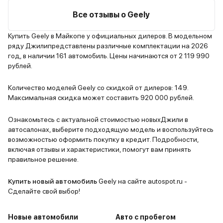
уверенно, 
водитель смотрел на меня, как на
прицепом.
Все отзывы о Geely
ненормальную. Подвеска –
бы быть лу
жестковата для города, но на
приходится
Купить Geely в Майкопе у официальных дилеров. В модельном
ряду Джилипредставлены различные комплектации на 2026
серпантине это плюс. Минус?
это мелочь
год, в наличии 161 автомобиль. Цены начинаются от 2 119 990
Расход под 13 литров, но разве
маленькие 
рублей.
эмоции измеряются в литрах?
всех рядах
Если хотите выделяться – Tugella
даже свекр
Количество моделей Geely со скидкой от дилеров: 149.
ваш выбор.
критиковал
Максимальная скидка может составить 920 000 рублей.
признала: 
Ознакомьтесь с актуальной стоимостью новыхДжили в
автосалонах, выберите подходящую модель и воспользуйтесь
возможностью оформить покупку в кредит. Подробности,
включая отзывы и характеристики, помогут вам принять
правильное решение.
Купить новый автомобиль
Geely на сайте autospot.ru -
Сделайте свой выбор!
Новые автомобили
Авто с пробегом