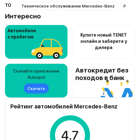
ТО
Техническое обслуживание Mercedes-Benz
Ремонт
Интересно
Автомобили
Купите новый TENET
с пробегом
онлайн и заберите у
дилера
Автокредит без
Скачайте приложение
походов в банк
Autospot
Скачать
Рейтинг автомобилей Mercedes-Benz
4.7