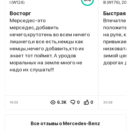
I (W124)
III (W176), 201
Восторг
Быстрая и
Мерседес-это
Впечатлени
мерседес,добавить
положитель
нечего,крутотень во всем ничего
на руле, к
лишнего,и все есть,немцы как
привыкаешь
немцы,нечего добавить,кто их
низковата,
знает тот поймет. А уродов
зимой цепл
моральных на земле много не
дорогах д
надо их слушать!!!
6.3K
0
0
19.03
30.09
Все отзывы о Mercedes-Benz