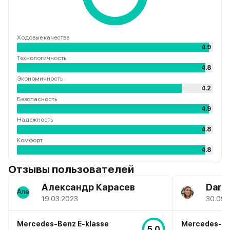
Ходовые качества
4.9
Технологичность
4.8
Экономичность
4.2
Безопасность
4.9
Надежность
4.8
Комфорт
4.8
Отзывы пользователей
Александр Карасев
Daria
19.03.2023
30.09.
Mercedes-Benz E-klasse
Mercedes-Be
5.0