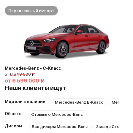
Параллельный импорт
Mercedes-Benz • C-Класс
от
6 849 000 ₽
от
6 599 000 ₽
Наши клиенты ищут
Модели в наличии
Mercedes-Benz E-Класс
Mercedes-
Об авто
Отзывы о Mercedes-Benz
Дилеры
Все дилеры Mercedes-Benz
Звезда Столицы 