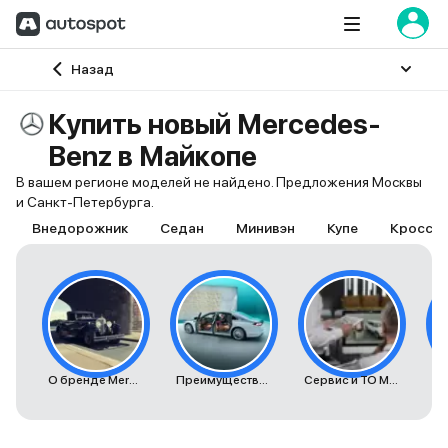
Главная
Назад
Купить новый Mercedes-
Benz в Майкопе
В вашем регионе моделей не найдено. Предложения Москвы
и Санкт-Петербурга.
Внедорожник
Седан
Минивэн
Купе
Кроссо
О бренде Mercedes-Benz
Преимущества автомобилей Mercedes-Benz
Сервис и ТО Mercedes-Benz
К